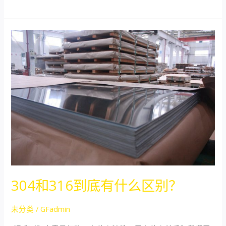
304
和
316
到
底
有
什
么
区
别？
304和316到底有什么区别？
未分类
/
GFadmin