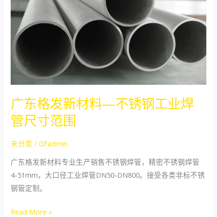
新
材
料
—
不
锈
钢
广东格发新材料—不锈钢工业焊
工
业
管尺寸范围
焊
管
未分类
/
GFadmin
尺
广东格发新材料专业生产销售不锈钢焊管，精密不锈钢焊管
寸
4-51mm，大口径工业焊管DN50-DN800。接受各类非标不锈
范
钢管定制。
围
Read More »