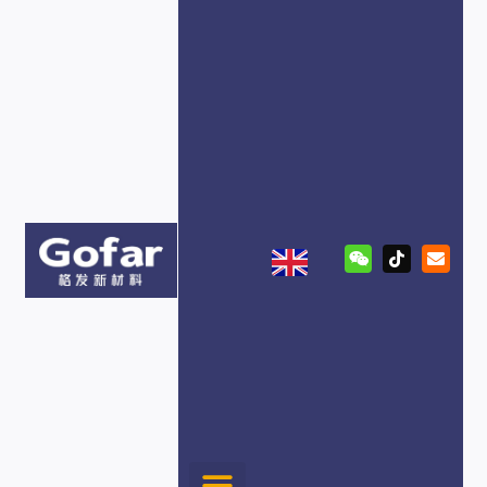
跳
至
内
容
W
T
E
e
i
n
i
k
v
x
t
e
i
o
l
n
k
o
p
e