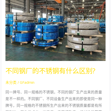
钢
厂
的
不
锈
钢
有
什
么
区
不同钢厂的不锈钢有什么区别?
别?
未分类
/
GFadmin
同一牌号、同一规格的不锈钢，不同的钢厂生产出来的质量
是不一样的。不同钢厂、不同设备生产出来的即使是同一种
牌号，同一规格的不锈钢所生产出来的不锈钢质量都是有所