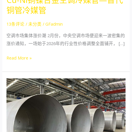
管
铜管冷媒管
—
替
13条评论
/
未分类
/
GFadmin
代
空调市场集体涨价潮 2月份，中央空调市场便迎来一波密集的
铜
涨价通知，一场始于2026年的行业性价格调整全面铺开， […]
管
冷
Read More »
媒
管
DN2020mm
大
口
径
不
锈
钢