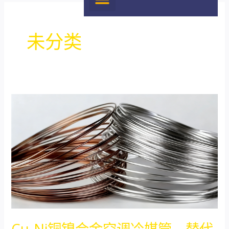
未分类
Cu-
Ni
铜
镍
合
金
空
调
冷
Cu-Ni铜镍合金空调冷媒管—替代
媒