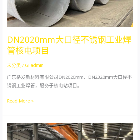
工
业
焊
管
DN2020mm大口径不锈钢工业焊
核
管核电项目
电
项
未分类
/
GFadmin
目
广东格发新材料有限公司DN2020mm、DN2320mm大口径不
锈钢工业焊管，服务于核电站项目。
Read More »
不
同