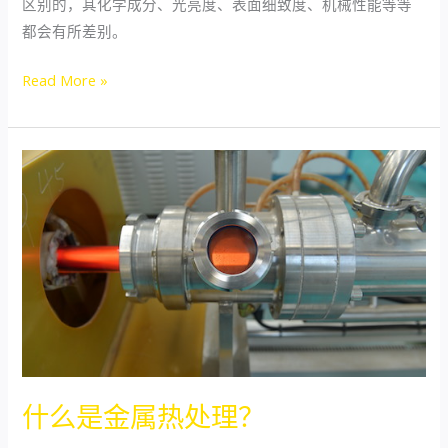
区别的，其化学成分、光亮度、表面细致度、机械性能等等
都会有所差别。
Read More »
什
么
是
金
属
热
处
理？
什么是金属热处理？