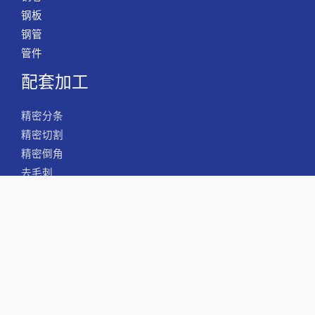
钢板
钢管
管件
配套加工
精密分条
精密切割
精密倒角
去毛刺
全球采购
Copyright © 2026 格发新材料-专注于不锈钢、钛、镍基
合金的生产与销售
Powered by 格发新材料-专注于不锈钢、钛、镍基合金的