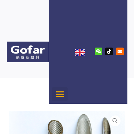
跳
至
内
容
W
T
E
e
i
n
i
k
v
x
t
e
i
o
l
n
k
o
p
e