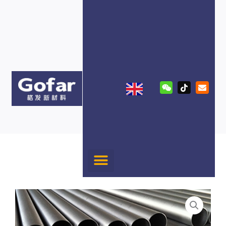
跳
至
内
容
W
T
E
e
i
n
i
k
v
x
t
e
i
o
l
n
k
o
p
e