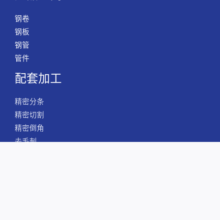
钢卷
钢板
钢管
管件
配套加工
精密分条
精密切割
精密倒角
去毛刺
全球采购
Copyright © 2026 格发新材料-专注于不锈钢、钛、镍基