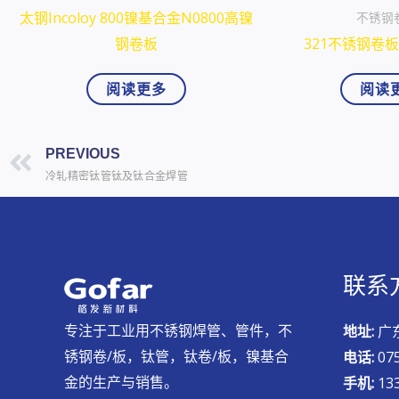
太钢Incoloy 800镍基合金N0800高镍
不锈钢
钢卷板
321不锈钢卷
阅读更多
阅读
上一页
PREVIOUS
冷轧精密钛管钛及钛合金焊管
联系
专注于工业用不锈钢焊管、管件，不
地址:
广
锈钢卷/板，钛管，钛卷/板，镍基合
电话:
07
金的生产与销售。
手机:
133