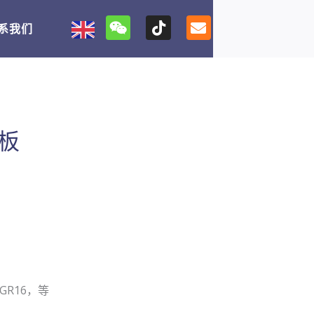
W
T
E
系我们
e
i
n
i
k
v
x
t
e
i
o
l
n
k
o
p
e
板
，GR16，等