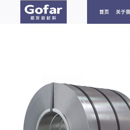
跳
至
首页
关于
内
容