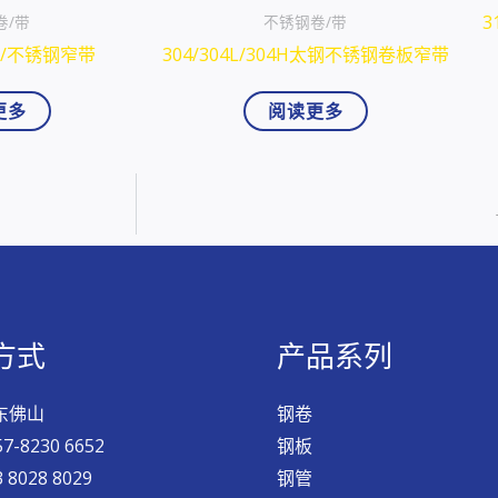
3
卷/带
不锈钢卷/带
板/不锈钢窄带
304/304L/304H太钢不锈钢卷板窄带
更多
阅读更多
方式
产品系列
东佛山
钢卷
57-8230 6652
钢板
 8028 8029
钢管