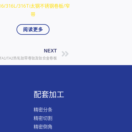
16/316L/316Ti太钢不锈钢卷板/窄
带
阅读更多
未来的文章
NEXT
TA1/TA2热轧钛带卷钛及钛合金卷板
配套加工
精密分条
精密切割
精密倒角